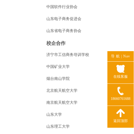
中国软件行业协会
山东电子商务促进会
山东省电子商务协会
校企合作
济宁市工信商务培训学校
导 航 |
Nav
中国矿业大学
在线客服
烟台南山学院
北京航天航空大学
18660761688
南京航天航空大学
山东大学
返回顶部
山东理工大学