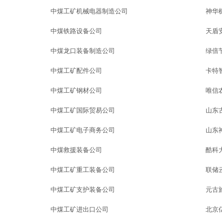
中煤工矿机械电器制造公司
神华
中煤铁路设备公司
天盾
中煤龙口装备制造公司
绿倍
中煤工矿配件公司
卡特
中煤工矿钢材公司
唯信
中煤工矿国际贸易公司
山东
中煤工矿电子商务公司
山东
中煤救援装备公司
酷科
中煤工矿重工装备公司
联储
中煤工矿支护装备公司
元古
中煤工矿进出口公司
北京