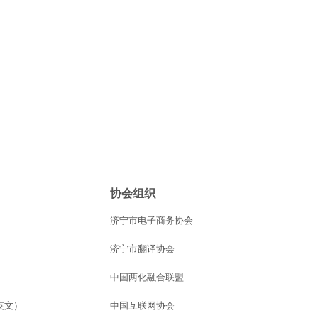
协会组织
济宁市电子商务协会
济宁市翻译协会
中国两化融合联盟
英文）
中国互联网协会