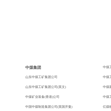
中煤
中煤集团
山东中煤工矿集团公司
中煤
山东中煤工矿集团公司(英文)
中煤
中煤矿业装备(香港)公司
中煤
中国中煤制造集团公司(英国开曼)
亿煤