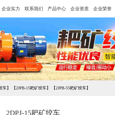
企业实力
联系我们
产品中心
企业资质
企业荣誉
矿绞车】
【2JPB-15耙矿绞车】
【2JPB-55耙矿绞车】
】
2DPJ-15耙矿绞车