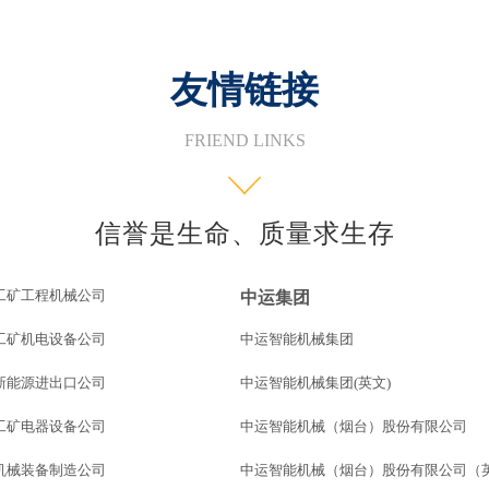
友情链接
FRIEND LINKS
信誉是生命、质量求生存
工矿工程机械公司
中运集团
工矿机电设备公司
中运智能机械集团
新能源进出口公司
中运智能机械集团(英文)
工矿电器设备公司
中运智能机械（烟台）股份有限公司
机械装备制造公司
中运智能机械（烟台）股份有限公司（