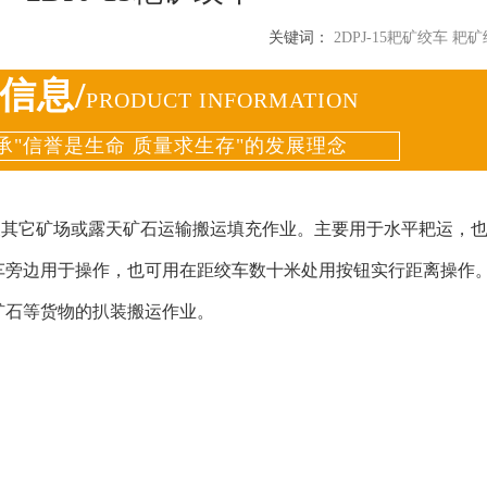
关键词：
2DPJ-15耙矿绞车
耙矿
信息/
PRODUCT INFORMATION
承"信誉是生命 质量求生存"的发展理念
煤矿及其它矿场或露天矿石运输搬运填充作业。主要用于水平耙运，
车旁边用于操作，也可用在距绞车数十米处用按钮实行距离操作
矿石等货物的扒装搬运作业。