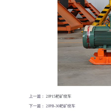
上一篇：
2JP15耙矿绞车
下一篇：
2JPB-30耙矿绞车